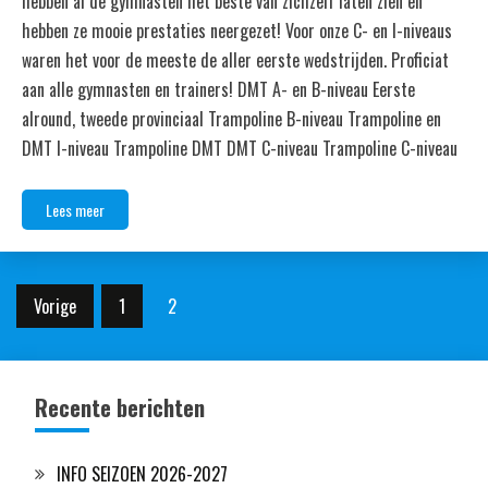
hebben al de gymnasten het beste van zichzelf laten zien en
hebben ze mooie prestaties neergezet! Voor onze C- en I-niveaus
waren het voor de meeste de aller eerste wedstrijden. Proficiat
aan alle gymnasten en trainers! DMT A- en B-niveau Eerste
alround, tweede provinciaal Trampoline B-niveau Trampoline en
DMT I-niveau Trampoline DMT DMT C-niveau Trampoline C-niveau
Lees meer
Berichten
Vorige
1
2
paginering
Recente berichten
INFO SEIZOEN 2026-2027