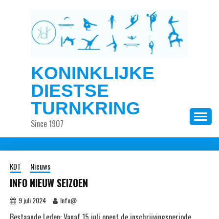
Ga
naar
de
inhoud
KONINKLIJKE
DIESTSE
TURNKRING
Since 1907
KDT
Nieuws
INFO NIEUW SEIZOEN
9 juli 2024
Info@
Bestaande Leden: Vanaf 15 juli opent de inschrijvingsperiode