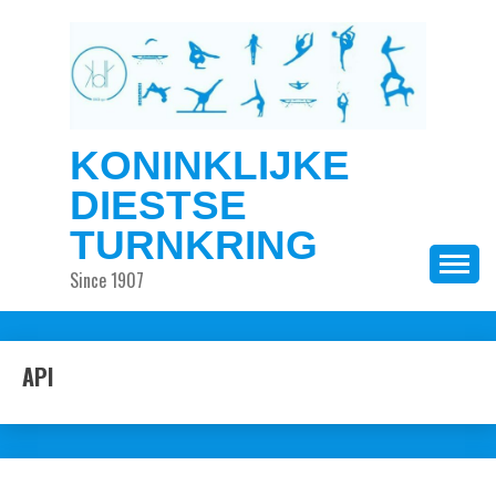
Ga
naar
de
inhoud
KONINKLIJKE
DIESTSE
TURNKRING
Since 1907
API