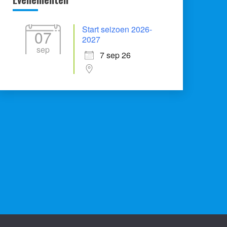
Start seizoen 2026-
07
2027
sep
7 sep 26