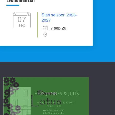
Start seizoen 2026-
07
2027
sep
7 sep 26