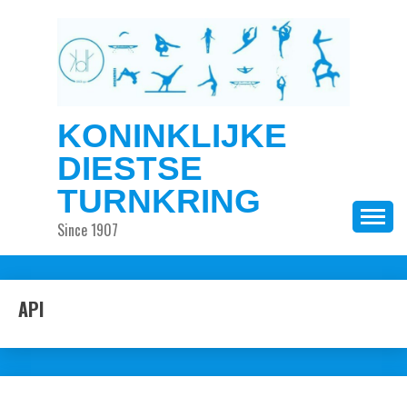
Ga
naar
de
inhoud
KONINKLIJKE
DIESTSE
TURNKRING
Since 1907
API