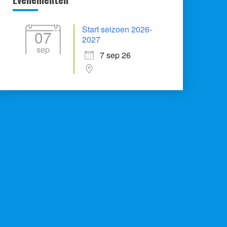
Start seizoen 2026-
07
2027
sep
7 sep 26