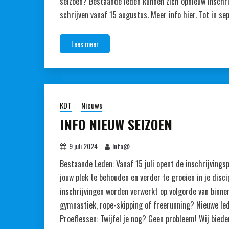
seizoen? Bestaande leden kunnen zich opnieuw inschri
schrijven vanaf 15 augustus. Meer info hier. Tot in s
Lees meer
KDT
Nieuws
INFO NIEUW SEIZOEN
9 juli 2024
Info@
Bestaande Leden: Vanaf 15 juli opent de inschrijvingsp
jouw plek te behouden en verder te groeien in je disc
inschrijvingen worden verwerkt op volgorde van binne
gymnastiek, rope-skipping of freerunning? Nieuwe led
Proeflessen: Twijfel je nog? Geen probleem! Wij bied