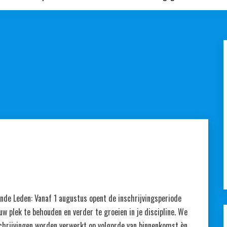
ande Leden: Vanaf 1 augustus opent de inschrijvingsperiode
ouw plek te behouden en verder te groeien in je discipline. We
schrijvingen worden verwerkt op volgorde van binnenkomst èn