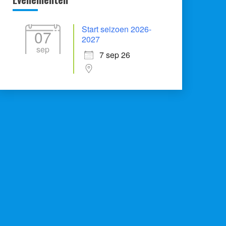
Start seizoen 2026-
07
2027
sep
7 sep 26