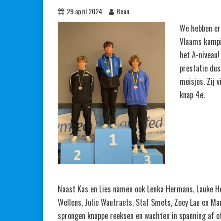
29 april 2024
Bean
We hebben er 
Vlaams kampio
het A-niveau!
prestatie dus
meisjes. Zij 
knap 4e.
Naast Kas en Lies namen ook Lenka Hermans, Lauke H
Wellens, Julie Wautraets, Staf Smets, Zoey Lau en Mar
sprongen knappe reeksen en wachten in spanning af o