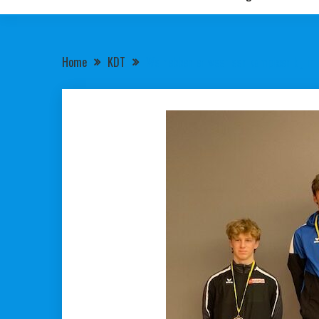
Home
KDT
We hebben er weer een kampioen bij in