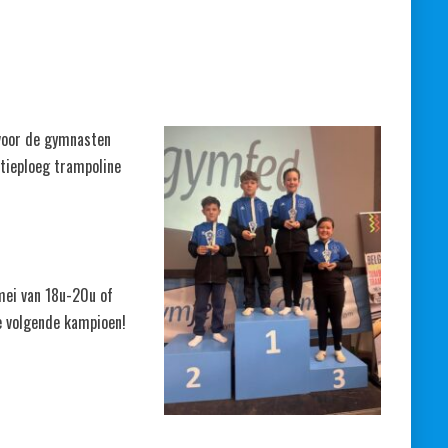
voor de gymnasten
itieploeg trampoline
mei van 18u-20u of
e volgende kampioen!